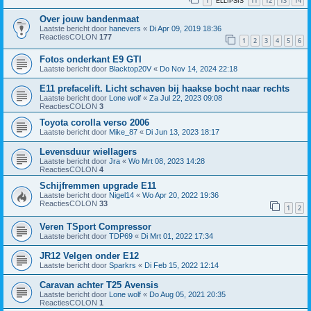
1
11
12
13
14
ELLIPSIS
Over jouw bandenmaat
Laatste bericht door
hanevers
«
Di Apr 09, 2019 18:36
ReactiesCOLON
177
1
2
3
4
5
6
Fotos onderkant E9 GTI
Laatste bericht door
Blacktop20V
«
Do Nov 14, 2024 22:18
E11 prefacelift. Licht schaven bij haakse bocht naar rechts
Laatste bericht door
Lone wolf
«
Za Jul 22, 2023 09:08
ReactiesCOLON
3
Toyota corolla verso 2006
Laatste bericht door
Mike_87
«
Di Jun 13, 2023 18:17
Levensduur wiellagers
Laatste bericht door
Jra
«
Wo Mrt 08, 2023 14:28
ReactiesCOLON
4
Schijfremmen upgrade E11
Laatste bericht door
Nigel14
«
Wo Apr 20, 2022 19:36
ReactiesCOLON
33
1
2
Veren TSport Compressor
Laatste bericht door
TDP69
«
Di Mrt 01, 2022 17:34
JR12 Velgen onder E12
Laatste bericht door
Sparkrs
«
Di Feb 15, 2022 12:14
Caravan achter T25 Avensis
Laatste bericht door
Lone wolf
«
Do Aug 05, 2021 20:35
ReactiesCOLON
1