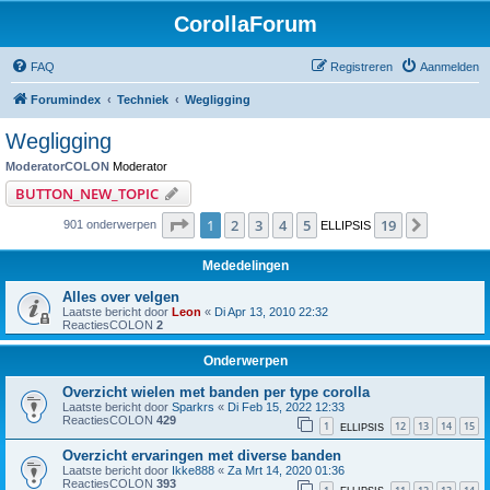
CorollaForum
FAQ
Registreren
Aanmelden
Forumindex
Techniek
Wegligging
Wegligging
ModeratorCOLON
Moderator
BUTTON_NEW_TOPIC
Pagina
1
van
19
1
2
3
4
5
19
Volgend
901 onderwerpen
ELLIPSIS
Mededelingen
Alles over velgen
Laatste bericht door
Leon
«
Di Apr 13, 2010 22:32
ReactiesCOLON
2
Onderwerpen
Overzicht wielen met banden per type corolla
Laatste bericht door
Sparkrs
«
Di Feb 15, 2022 12:33
ReactiesCOLON
429
1
12
13
14
15
ELLIPSIS
Overzicht ervaringen met diverse banden
Laatste bericht door
Ikke888
«
Za Mrt 14, 2020 01:36
ReactiesCOLON
393