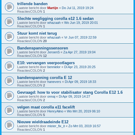
trillende banden
Laatste bericht door
Martijn
«
Do Jul 11, 2019 19:24
ReactiesCOLON
1
Slechte wegligging corolla e12 1.6 sedan
Laatste bericht door
whazaah
«
Wo Jun 19, 2019 20:01
ReactiesCOLON
1
Stuur komt niet terug
Laatste bericht door
whazaah
«
Vr Jun 07, 2019 22:59
ReactiesCOLON
20
Bandenspanningssensoren
Laatste bericht door
JeroenS
«
Za Apr 27, 2019 19:04
ReactiesCOLON
12
E10: vervangen veerpootlagers
Laatste bericht door
bennielor
«
Di Apr 23, 2019 20:25
ReactiesCOLON
2
bandenspanning corolla E 12
Laatste bericht door
hanevers
«
Di Apr 09, 2019 18:33
ReactiesCOLON
2
Gevraagd: how to voor stabilisator stang Corolla E12 1.6
Laatste bericht door
onnaj
«
Di Apr 09, 2019 14:27
ReactiesCOLON
2
velgen maat corolla e11 facelift
Laatste bericht door
HenryAlino
«
Wo Mrt 20, 2019 06:10
ReactiesCOLON
5
Nieuwe wieldraadeinde E12
Laatste bericht door
mister_fix_it
«
Zo Mrt 03, 2019 16:57
ReactiesCOLON
1