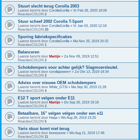
Stuurt slecht terug Corolla 2003
Laatste bericht door
CorollaGorilla
«
Vr Feb 28, 2020 18:06
ReactiesCOLON
2
Stuur scheef 2002 Corolla T-Sport
Laatste bericht door
CorollaGorilla
«
Vr Jan 03, 2020 12:18
ReactiesCOLON
20
Sporing fabriekspecificaties
Laatste bericht door
CorollaGorilla
«
Ma Nov 25, 2019 20:32
ReactiesCOLON
1
Balanceren
Laatste bericht door
Martijn
«
Za Nov 09, 2019 12:51
ReactiesCOLON
2
Schokdempers voor achter gelijk? Slagmoersleutel.
Laatste bericht door
corollapowerrr
«
Zo Okt 13, 2019 18:34
ReactiesCOLON
2
Advies over nieuwe OEM schokdempers
Laatste bericht door
White_GTSI
«
Ma Sep 30, 2019 21:28
ReactiesCOLON
4
E12 T sport velgen onder E11
Laatste bericht door
Martijn
«
Do Sep 26, 2019 19:18
ReactiesCOLON
2
Betaalbare, 16" velgen velgen onder een e11
Laatste bericht door
Haqa
«
Wo Aug 28, 2019 23:20
ReactiesCOLON
5
Yaris stuur komt niet terug
Laatste bericht door
looneytune
«
Wo Aug 21, 2019 17:48
ReactiesCOLON
11