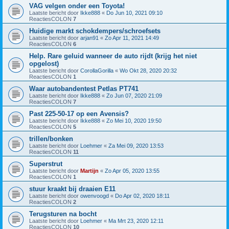
VAG velgen onder een Toyota!
Laatste bericht door
Ikke888
«
Do Jun 10, 2021 09:10
ReactiesCOLON
7
Huidige markt schokdempers/schroefsets
Laatste bericht door
arjan91
«
Zo Apr 11, 2021 14:49
ReactiesCOLON
6
Help. Rare geluid wanneer de auto rijdt (krijg het niet
opgelost)
Laatste bericht door
CorollaGorilla
«
Wo Okt 28, 2020 20:32
ReactiesCOLON
1
Waar autobandentest Petlas PT741
Laatste bericht door
Ikke888
«
Zo Jun 07, 2020 21:09
ReactiesCOLON
7
Past 225-50-17 op een Avensis?
Laatste bericht door
Ikke888
«
Zo Mei 10, 2020 19:50
ReactiesCOLON
5
trillen/bonken
Laatste bericht door
Loehmer
«
Za Mei 09, 2020 13:53
ReactiesCOLON
11
Superstrut
Laatste bericht door
Martijn
«
Zo Apr 05, 2020 13:55
ReactiesCOLON
1
stuur kraakt bij draaien E11
Laatste bericht door
owenvoogd
«
Do Apr 02, 2020 18:11
ReactiesCOLON
2
Terugsturen na bocht
Laatste bericht door
Loehmer
«
Ma Mrt 23, 2020 12:11
ReactiesCOLON
10