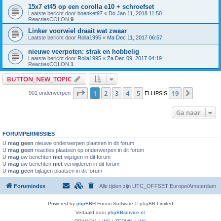
15x7 et45 op een corolla e10 + schroefset
Laatste bericht door
boenket97
«
Do Jan 11, 2018 11:50
ReactiesCOLON
9
Linker voorwiel draait wat zwaar
Laatste bericht door
Rolla1995
«
Ma Dec 11, 2017 06:57
nieuwe veerpoten: strak en hobbelig
Laatste bericht door
Rolla1995
«
Za Dec 09, 2017 04:19
ReactiesCOLON
1
BUTTON_NEW_TOPIC
Pagina
1
van
19
1
2
3
4
5
19
Volgend
901 onderwerpen
ELLIPSIS
Ga naar
FORUMPERMISSIES
U
mag geen
nieuwe onderwerpen plaatsen in dit forum
U
mag geen
reacties plaatsen op onderwerpen in dit forum
U
mag
uw berichten
niet
wijzigen in dit forum
U
mag
uw berichten
niet
verwijderen in dit forum
U
mag geen
bijlagen plaatsen in dit forum
Forumindex
Alle tijden zijn UTC_OFFSET Europe/Amsterdam
Powered by
phpBB
® Forum Software © phpBB Limited
Vertaald door
phpBBservice.nl
.