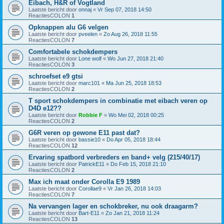
Eibach, H&R of Vogtland
Laatste bericht door
onnaj
«
Vr Sep 07, 2018 14:50
ReactiesCOLON
1
Opknappen alu G6 velgen
Laatste bericht door
pveelen
«
Zo Aug 26, 2018 11:55
ReactiesCOLON
7
Comfortabele schokdempers
Laatste bericht door
Lone wolf
«
Wo Jun 27, 2018 21:40
ReactiesCOLON
3
schroefset e9 gtsi
Laatste bericht door
marc101
«
Ma Jun 25, 2018 18:53
ReactiesCOLON
2
T sport schokdempers in combinatie met eibach veren op
D4D e12??
Laatste bericht door
Robbie F
«
Wo Mei 02, 2018 00:25
ReactiesCOLON
2
G6R veren op gewone E11 past dat?
Laatste bericht door
bassie10
«
Do Apr 05, 2018 18:44
ReactiesCOLON
12
Ervaring spatbord verbreders en band+ velg (215/40/17)
Laatste bericht door
PatrickE11
«
Do Feb 15, 2018 21:10
ReactiesCOLON
2
Max ich maat onder Corolla E9 1989
Laatste bericht door
Corollae9
«
Vr Jan 26, 2018 14:03
ReactiesCOLON
7
Na vervangen lager en schokbreker, nu ook draagarm?
Laatste bericht door
Bart-E11
«
Zo Jan 21, 2018 11:24
ReactiesCOLON
13