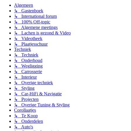
Algemeen
↳ Gastenboek
↳ International forum
↳ 100% Off-topic
↳ Algemene meetings
↳ Lachen is gezond & Video
↳ Videotheek
↳ Plaatjesschuur
Techniek
↳ Techniek
↳ Onderhoud
↳ Wegligging
↳ Carrosserie
↳ Interieur
↳ Overige techniek
↳ Styling
↳ Car-HiFi & Navigatie
↳ Projecten
↳ Overige Tuning & Styling
Corollaatjes
↳ Te Koop
↳ Onderdelen
↳ Auto's