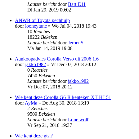
Laatste bericht
door
Bart-E11
Di Jan 29, 2019 00:02
ANWB of Toyota pechhulp
door
looneytune
»
Wo Jul 04, 2018 19:43
10
Reacties
18222
Bekeken
Laatste bericht
door
JeroenS
Ma Jan 14, 2019 19:08
Aankoopadvies Corolla Verso uit 2006 1.6
door
jakko1982
»
Vr Dec 07, 2018 20:12
0
Reacties
7450
Bekeken
Laatste bericht
door
jakko1982
Vr Dec 07, 2018 20:12
Wie kent deze Corolla G6-R kenteken XT-HJ-51
door
AyMa
»
Do Aug 30, 2018 13:19
2
Reacties
9509
Bekeken
Laatste bericht
door
Lone wolf
Vr Sep 21, 2018 19:37
Wie kent deze gtsi?