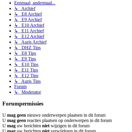
Eenmaal, andermaal...
↳ Archief
↳ E8 Archief
↳ E9 Archief
↳ E10 Archief
↳ E11 Archief
↳ E12 Archief
↳ Auris Archief
↳ DHZ Tips
↳ E8 Tips
↳ E9 Tips
↳ E10 Tips
↳ E11 Tips
↳ E12 Tips
↳ Auris Tips
Forum
↳ Moderator
Forumpermissies
U
mag geen
nieuwe onderwerpen plaatsen in dit forum
U
mag geen
reacties plaatsen op onderwerpen in dit forum
U
mag
uw berichten
niet
wijzigen in dit forum
U
mag
uw berichten
niet
verwijderen in dit forum