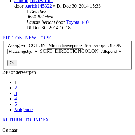
aankoopadvies Yaris
door
patrick145322
»
Di Dec 30, 2014 15:33
1
Reacties
9680
Bekeken
Laatste bericht
door
Toyota_e10
Di Dec 30, 2014 16:18
BUTTON_NEW_TOPIC
WeergevenCOLON
Sorteer opCOLON
SORT_DIRECTIONCOLON
240 onderwerpen
1
2
3
4
5
Volgende
RETURN_TO_INDEX
Ga naar