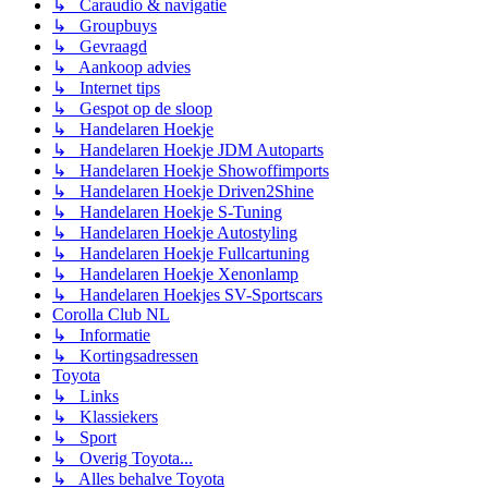
↳ Caraudio & navigatie
↳ Groupbuys
↳ Gevraagd
↳ Aankoop advies
↳ Internet tips
↳ Gespot op de sloop
↳ Handelaren Hoekje
↳ Handelaren Hoekje JDM Autoparts
↳ Handelaren Hoekje Showoffimports
↳ Handelaren Hoekje Driven2Shine
↳ Handelaren Hoekje S-Tuning
↳ Handelaren Hoekje Autostyling
↳ Handelaren Hoekje Fullcartuning
↳ Handelaren Hoekje Xenonlamp
↳ Handelaren Hoekjes SV-Sportscars
Corolla Club NL
↳ Informatie
↳ Kortingsadressen
Toyota
↳ Links
↳ Klassiekers
↳ Sport
↳ Overig Toyota...
↳ Alles behalve Toyota