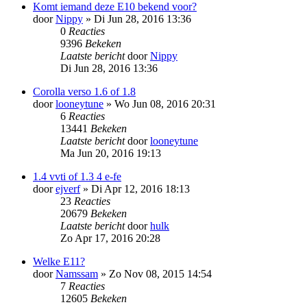
Komt iemand deze E10 bekend voor?
door
Nippy
»
Di Jun 28, 2016 13:36
0
Reacties
9396
Bekeken
Laatste bericht
door
Nippy
Di Jun 28, 2016 13:36
Corolla verso 1.6 of 1.8
door
looneytune
»
Wo Jun 08, 2016 20:31
6
Reacties
13441
Bekeken
Laatste bericht
door
looneytune
Ma Jun 20, 2016 19:13
1.4 vvti of 1.3 4 e-fe
door
ejverf
»
Di Apr 12, 2016 18:13
23
Reacties
20679
Bekeken
Laatste bericht
door
hulk
Zo Apr 17, 2016 20:28
Welke E11?
door
Namssam
»
Zo Nov 08, 2015 14:54
7
Reacties
12605
Bekeken