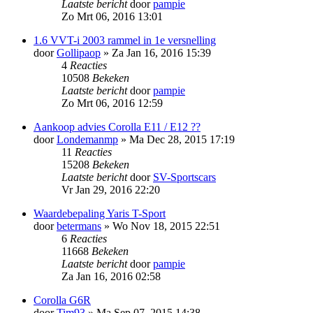
Laatste bericht
door
pampie
Zo Mrt 06, 2016 13:01
1.6 VVT-i 2003 rammel in 1e versnelling
door
Gollipaop
»
Za Jan 16, 2016 15:39
4
Reacties
10508
Bekeken
Laatste bericht
door
pampie
Zo Mrt 06, 2016 12:59
Aankoop advies Corolla E11 / E12 ??
door
Londemanmp
»
Ma Dec 28, 2015 17:19
11
Reacties
15208
Bekeken
Laatste bericht
door
SV-Sportscars
Vr Jan 29, 2016 22:20
Waardebepaling Yaris T-Sport
door
betermans
»
Wo Nov 18, 2015 22:51
6
Reacties
11668
Bekeken
Laatste bericht
door
pampie
Za Jan 16, 2016 02:58
Corolla G6R
door
Tim93
»
Ma Sep 07, 2015 14:38