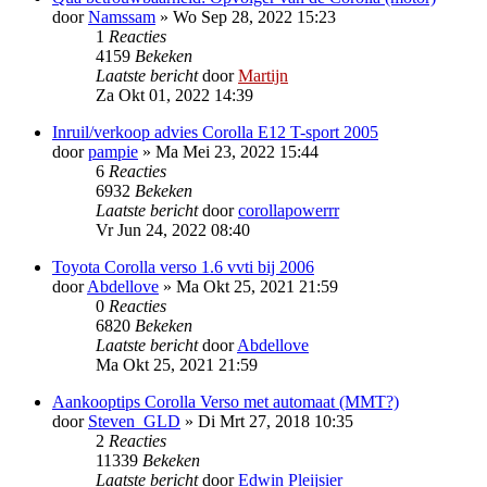
door
Namssam
»
Wo Sep 28, 2022 15:23
1
Reacties
4159
Bekeken
Laatste bericht
door
Martijn
Za Okt 01, 2022 14:39
Inruil/verkoop advies Corolla E12 T-sport 2005
door
pampie
»
Ma Mei 23, 2022 15:44
6
Reacties
6932
Bekeken
Laatste bericht
door
corollapowerrr
Vr Jun 24, 2022 08:40
Toyota Corolla verso 1.6 vvti bij 2006
door
Abdellove
»
Ma Okt 25, 2021 21:59
0
Reacties
6820
Bekeken
Laatste bericht
door
Abdellove
Ma Okt 25, 2021 21:59
Aankooptips Corolla Verso met automaat (MMT?)
door
Steven_GLD
»
Di Mrt 27, 2018 10:35
2
Reacties
11339
Bekeken
Laatste bericht
door
Edwin Pleijsier