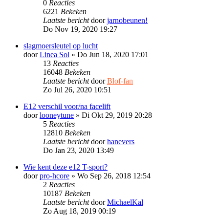
0
Reacties
6221
Bekeken
Laatste bericht
door
jarnobeunen!
Do Nov 19, 2020 19:27
slagmoersleutel op lucht
door
Linea Sol
»
Do Jun 18, 2020 17:01
13
Reacties
16048
Bekeken
Laatste bericht
door
Blof-fan
Zo Jul 26, 2020 10:51
E12 verschil voor/na facelift
door
looneytune
»
Di Okt 29, 2019 20:28
5
Reacties
12810
Bekeken
Laatste bericht
door
hanevers
Do Jan 23, 2020 13:49
Wie kent deze e12 T-sport?
door
pro-hcore
»
Wo Sep 26, 2018 12:54
2
Reacties
10187
Bekeken
Laatste bericht
door
MichaelKal
Zo Aug 18, 2019 00:19