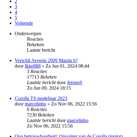
2
3
4
5
Volgende
Onderwerpen
Reacties
Bekeken
Laatste bericht
Verschil Avensis 2009 Mazda 6?
door
Ikke888
»
Za Jun 01, 2024 08:44
3
Reacties
17713
Bekeken
Laatste bericht
door
JeroenS
Zo Jun 09, 2024 18:15
Corolla TS modeljaar 2023
door
marcelinho
»
Zo Nov 06, 2022 15:56
0
Reacties
7230
Bekeken
Laatste bericht
door
marcelinho
Zo Nov 06, 2022 15:56
Qua betrouwbaarheid: Opvolger van de Corolla (motor)