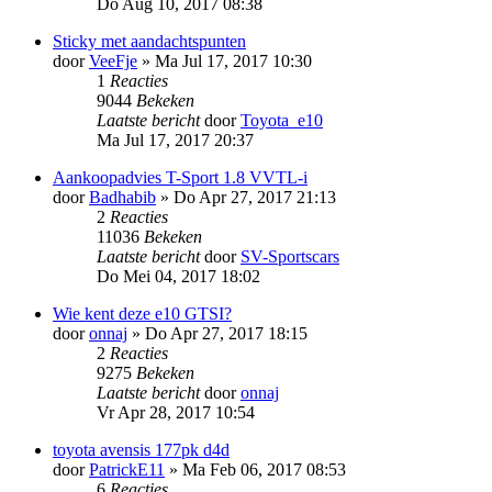
Do Aug 10, 2017 08:38
Sticky met aandachtspunten
door
VeeFje
»
Ma Jul 17, 2017 10:30
1
Reacties
9044
Bekeken
Laatste bericht
door
Toyota_e10
Ma Jul 17, 2017 20:37
Aankoopadvies T-Sport 1.8 VVTL-i
door
Badhabib
»
Do Apr 27, 2017 21:13
2
Reacties
11036
Bekeken
Laatste bericht
door
SV-Sportscars
Do Mei 04, 2017 18:02
Wie kent deze e10 GTSI?
door
onnaj
»
Do Apr 27, 2017 18:15
2
Reacties
9275
Bekeken
Laatste bericht
door
onnaj
Vr Apr 28, 2017 10:54
toyota avensis 177pk d4d
door
PatrickE11
»
Ma Feb 06, 2017 08:53
6
Reacties