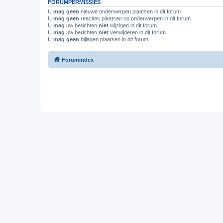
FORUMPERMISSIES
U
mag geen
nieuwe onderwerpen plaatsen in dit forum
U
mag geen
reacties plaatsen op onderwerpen in dit forum
U
mag
uw berichten
niet
wijzigen in dit forum
U
mag
uw berichten
niet
verwijderen in dit forum
U
mag geen
bijlagen plaatsen in dit forum
Forumindex