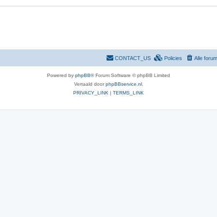
i
e
s
CONTACT_US
Policies
Alle foru
Powered by
phpBB
® Forum Software © phpBB Limited
Vertaald door
phpBBservice.nl
.
PRIVACY_LINK
|
TERMS_LINK