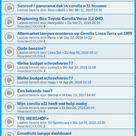
Sunroof / panorama dak in corolla e 11 bouwen
Laatste bericht door
Rico-rolla95
«
Wo Mrt 11, 2020 18:30
Chiptuning Box Toyota Corolla Verso 2,2 D4D
Laatste bericht door
HenryAlino
«
Do Mrt 21, 2019 05:10
ReactiesCOLON
9
Aftermarket lampen monteren op Corolla Linea Terra uit 1999
Laatste bericht door
Perre
«
Vr Okt 12, 2018 14:22
ReactiesCOLON
2
Oude benzine?
Laatste bericht door
Linea Sol
«
Zo Aug 05, 2018 09:12
ReactiesCOLON
4
Welke budget schroefveren??
Laatste bericht door
svenw1
«
Wo Apr 18, 2018 11:08
ReactiesCOLON
7
Welke budget schroefveren??
Laatste bericht door
Haqa
«
Vr Apr 06, 2018 18:19
Een bekende hier?
Laatste bericht door
Banzaii
«
Vr Dec 15, 2017 14:48
Mijn corolla e11 heeft wat hulp nodig
Laatste bericht door
pampie
«
Di Sep 06, 2016 00:34
ReactiesCOLON
8
TTE WEBSHOP=
Laatste bericht door
SV-Sportscars
«
Ma Jul 04, 2016 23:36
ReactiesCOLON
2
Grootlicht lampje dashboard