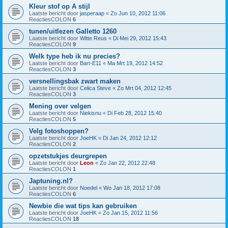
Kleur stof op A stijl
Laatste bericht door
jasperaap
«
Zo Jun 10, 2012 11:06
ReactiesCOLON
6
tunen/uitlezen Galletto 1260
Laatste bericht door
Witte Reus
«
Di Mei 29, 2012 15:43
ReactiesCOLON
9
Welk type heb ik nu precies?
Laatste bericht door
Bart-E11
«
Ma Mrt 19, 2012 14:52
ReactiesCOLON
3
versnellingsbak zwart maken
Laatste bericht door
Celica Steve
«
Zo Mrt 04, 2012 12:45
ReactiesCOLON
3
Mening over velgen
Laatste bericht door
Niekisnu
«
Di Feb 28, 2012 15:40
ReactiesCOLON
5
Velg fotoshoppen?
Laatste bericht door
JoeHK
«
Di Jan 24, 2012 12:12
ReactiesCOLON
2
opzetstukjes deurgrepen
Laatste bericht door
Leon
«
Zo Jan 22, 2012 22:48
ReactiesCOLON
1
Japtuning.nl?
Laatste bericht door
Noedel
«
Wo Jan 18, 2012 17:08
ReactiesCOLON
6
Newbie die wat tips kan gebruiken
Laatste bericht door
JoeHK
«
Zo Jan 15, 2012 11:56
ReactiesCOLON
18