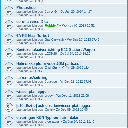
ReactiesCOLON
9
Photoshop
Laatste bericht door
Jorn.v.G
«
Do Jan 23, 2014 14:27
ReactiesCOLON
5
corolla verso D-cat
Laatste bericht door
Robbie F
«
Wo Nov 06, 2013 23:52
ReactiesCOLON
3
4A-FE Naar Turbo?
Laatste bericht door
Bas Carwash
«
Wo Sep 18, 2013 17:42
ReactiesCOLON
14
Kentekenplaatverlichting E12 Station/Wagon
Laatste bericht door
LEON29
«
Zo Jul 14, 2013 16:25
ReactiesCOLON
3
Hele dikke pluim voor JDM-parts.eu!!
Laatste bericht door
ErwinGtsi
«
Vr Mrt 29, 2013 11:44
ReactiesCOLON
7
tte/remus/sebring
Laatste bericht door
Joseppe
«
Vr Dec 21, 2012 17:09
ReactiesCOLON
5
wisser plat leggen
Laatste bericht door
g-boy
«
Wo Dec 12, 2012 21:59
ReactiesCOLON
7
[e10 dhztip] achterruitenwisser plat leggen..
Laatste bericht door
Co'tje
«
Zo Dec 09, 2012 20:05
ervaringen K&N Typhoon air intake
Laatste bericht door
triceratops
«
Zo Jun 24, 2012 12:40
ReactiesCOLON
11