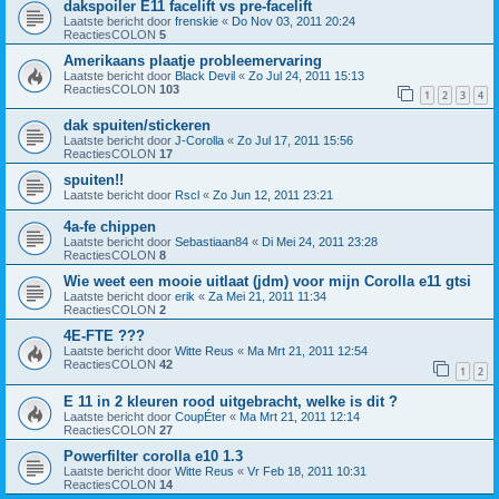
dakspoiler E11 facelift vs pre-facelift
Laatste bericht door
frenskie
«
Do Nov 03, 2011 20:24
ReactiesCOLON
5
Amerikaans plaatje probleemervaring
Laatste bericht door
Black Devil
«
Zo Jul 24, 2011 15:13
ReactiesCOLON
103
1
2
3
4
dak spuiten/stickeren
Laatste bericht door
J-Corolla
«
Zo Jul 17, 2011 15:56
ReactiesCOLON
17
spuiten!!
Laatste bericht door
Rscl
«
Zo Jun 12, 2011 23:21
4a-fe chippen
Laatste bericht door
Sebastiaan84
«
Di Mei 24, 2011 23:28
ReactiesCOLON
8
Wie weet een mooie uitlaat (jdm) voor mijn Corolla e11 gtsi
Laatste bericht door
erik
«
Za Mei 21, 2011 11:34
ReactiesCOLON
2
4E-FTE ???
Laatste bericht door
Witte Reus
«
Ma Mrt 21, 2011 12:54
ReactiesCOLON
42
1
2
E 11 in 2 kleuren rood uitgebracht, welke is dit ?
Laatste bericht door
CoupÉter
«
Ma Mrt 21, 2011 12:14
ReactiesCOLON
27
Powerfilter corolla e10 1.3
Laatste bericht door
Witte Reus
«
Vr Feb 18, 2011 10:31
ReactiesCOLON
14