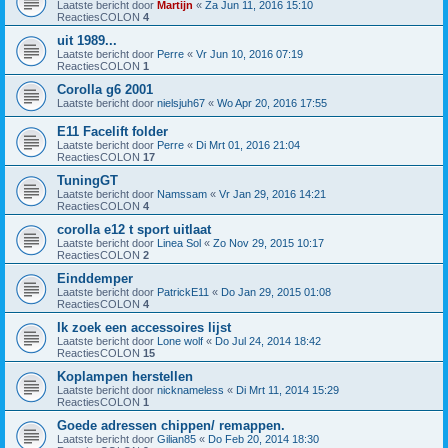
Laatste bericht door
Martijn
«
Za Jun 11, 2016 15:10
ReactiesCOLON
4
uit 1989...
Laatste bericht door
Perre
«
Vr Jun 10, 2016 07:19
ReactiesCOLON
1
Corolla g6 2001
Laatste bericht door
nielsjuh67
«
Wo Apr 20, 2016 17:55
E11 Facelift folder
Laatste bericht door
Perre
«
Di Mrt 01, 2016 21:04
ReactiesCOLON
17
TuningGT
Laatste bericht door
Namssam
«
Vr Jan 29, 2016 14:21
ReactiesCOLON
4
corolla e12 t sport uitlaat
Laatste bericht door
Linea Sol
«
Zo Nov 29, 2015 10:17
ReactiesCOLON
2
Einddemper
Laatste bericht door
PatrickE11
«
Do Jan 29, 2015 01:08
ReactiesCOLON
4
Ik zoek een accessoires lijst
Laatste bericht door
Lone wolf
«
Do Jul 24, 2014 18:42
ReactiesCOLON
15
Koplampen herstellen
Laatste bericht door
nicknameless
«
Di Mrt 11, 2014 15:29
ReactiesCOLON
1
Goede adressen chippen/ remappen.
Laatste bericht door
Gilian85
«
Do Feb 20, 2014 18:30