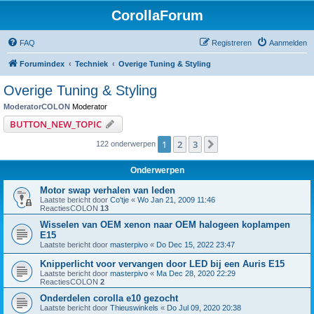
CorollaForum
FAQ
Registreren
Aanmelden
Forumindex
Techniek
Overige Tuning & Styling
Overige Tuning & Styling
ModeratorCOLON
Moderator
BUTTON_NEW_TOPIC
1
2
3
Volgende
122 onderwerpen
Onderwerpen
Motor swap verhalen van leden
Laatste bericht door
Co'tje
«
Wo Jan 21, 2009 11:46
ReactiesCOLON
13
Wisselen van OEM xenon naar OEM halogeen koplampen
E15
Laatste bericht door
masterpivo
«
Do Dec 15, 2022 23:47
Knipperlicht voor vervangen door LED bij een Auris E15
Laatste bericht door
masterpivo
«
Ma Dec 28, 2020 22:29
ReactiesCOLON
2
Onderdelen corolla e10 gezocht
Laatste bericht door
Thieuswinkels
«
Do Jul 09, 2020 20:38