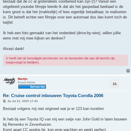
bestaat dat de cc al grotendeels voorbereid kan zijn (!)? Vanuit een
uitgebreid youtube filmpje leerde ik dat als het gaspedaal bedraad is de
kans groot is dat het (makkelijk) of lees eigenlijk betaalbaar, te realiseren
is. Dit betreft echter een filmpje over een automaat dus dan komt toch de
twijfel.
Ik heb een foto gemaakt van het onderdeel (drive-by-wire), willen jullie
eens met mij mee kijken en denken?
Alvast dank!
U heeft niet de benodigde permissies om de bestanden die aan dit bericht zijn
toegevoegd te bekijken.
Martijn
Forum Admin
Re: Cruise control inbouwen Toyota Corolla 2006
B
Za Jul 12, 2025 17:43
e
r
Bestaat volgens mij niet origineel wat je er 123 kan inzetten.
i
c
h
Ik heb bij een Toyota IQ van mij een setje van John Gold in laten bouwen
t
bij Remenko in Zevenhuizen.
Komt apart CC pookje bij, kon erop wachten en werkt perfect.