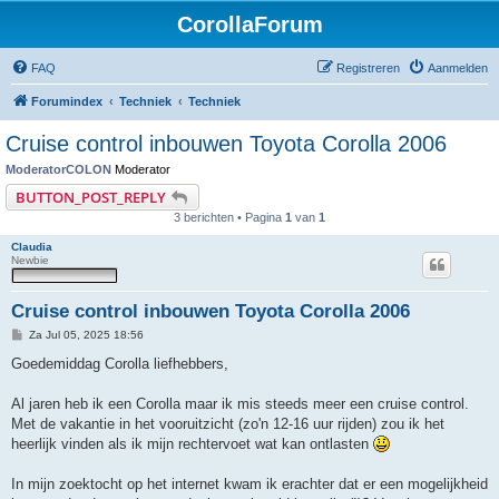
CorollaForum
FAQ
Registreren
Aanmelden
Forumindex
Techniek
Techniek
Cruise control inbouwen Toyota Corolla 2006
ModeratorCOLON
Moderator
BUTTON_POST_REPLY
3 berichten • Pagina
1
van
1
Claudia
Newbie
Cruise control inbouwen Toyota Corolla 2006
B
Za Jul 05, 2025 18:56
e
r
Goedemiddag Corolla liefhebbers,
i
c
h
Al jaren heb ik een Corolla maar ik mis steeds meer een cruise control.
t
Met de vakantie in het vooruitzicht (zo'n 12-16 uur rijden) zou ik het
heerlijk vinden als ik mijn rechtervoet wat kan ontlasten
In mijn zoektocht op het internet kwam ik erachter dat er een mogelijkheid