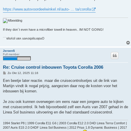
https://www.autovoordeelwinkel.nl/auto- ... ta/corolla
If they don´t even have a microfiber towell in heaven.. IM NOT GOING!
˙˙˙ɐʇoʎoʇ uɐʌ uǝʌoqǝʇsɹǝpuO
JeroenS
Full member
Re: Cruise control inbouwen Toyota Corolla 2006
B
Zo Okt 12, 2025 11:16
e
r
Een beetje later reactie. maar die cruisecontrolsetjes uit de link van
i
Martijn vindt ik nogal prijzig, aangezien daar nog de kosten voor het
c
h
inbouwen bij komen.
t
Je zou ook kunnen overwegen om eens naar een jongere auto te kijken
met cruisecontrol. Ik heb bijvoorbeeld zelf een Auris van 2007 gehad in de
Linea Sol business uitvoering en die had standaard cruisecontrol.
1994 Starlet P8 | 1999 Corolla E11 G6 | 2003 Corolla E12 2.0 D4D Linea Terra Comfort |
2007 Auris E15 2.0 D4DF Linea Sol Business | 2012 Prius 1.8 Dynamic Business | 2017